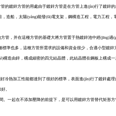
ú)縫方管的鍍鋅方管的用處由于鍍鋅方管是在方管上進(jìn)行了鍍鋅
造船，太陽(yáng)能發(fā)電支架，鋼構造工程，電力工程
，并在這種方管的基礎大將方管置于熱鍍鋅池中經(jīng)過(gu
，品種標準也多，這種方管所需求的設備和資金很少，合適小型鍍鋅
gè)構造由鋅，構成細密的四元結晶體，此結晶體在鋼板上構成一層屏
特別好冷熱加工性能都達到了很好的標準，表面進(jìn)行了鍍鋅處理自然
。
間。一起在不添加壓降的前提下，是可以用鍍鋅方管替代矩形