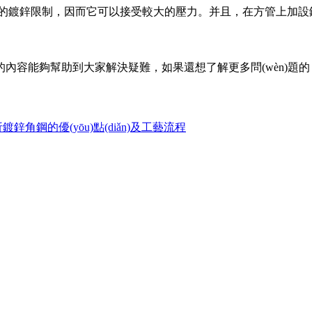
的鍍鋅限制，因而它可以接受較大的壓力。并且，在方管上加設鍍
夠幫助到大家解決疑難，如果還想了解更多問(wèn)題的，歡迎大家
鍍鋅角鋼的優(yōu)點(diǎn)及工藝流程