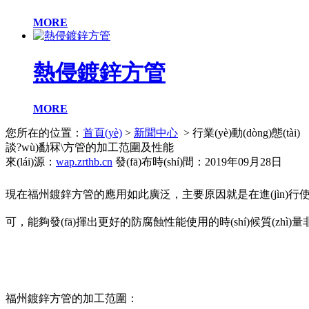
MORE
熱侵鍍鋅方管
MORE
您所在的位置：
首頁(yè)
>
新聞中心
> 行業(yè)動(dòng)態(tài)
談?wù)勫冧\方管的加工范圍及性能
來(lái)源：
wap.zrthb.cn
發(fā)布時(shí)間：2019年09月28日
現在福州鍍鋅方管的應用如此廣泛，主要原因就是在進(jìn)行使用的
可，能夠發(fā)揮出更好的防腐蝕性能使用的時(shí)候質(zhì
福州鍍鋅方管的加工范圍：