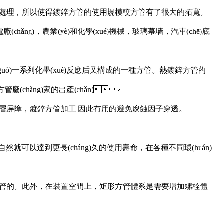
的處理，所以使得鍍鋅方管的使用規模較方管有了很大的拓寬。
，電廠(chǎng)，農業(yè)和化學(xué)機械，玻璃幕墻，汽車(chē)底
ò)一系列化學(xué)反應后又構成的一種方管。熱鍍鋅方管的
方管廠(chǎng)家的出產(chǎn)。
障，鍍鋅方管加工 因此有用的避免腐蝕因子穿透。
就可以達到更長(cháng)久的使用壽命，在各種不同環(huán)
方管的。此外，在裝置空間上，矩形方管體系是需要增加螺栓體