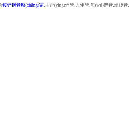
的
鍍鋅鋼管廠(chǎng)家
,
主營(yíng)焊管,
方矩管,
無(wú)縫管,
螺旋管,