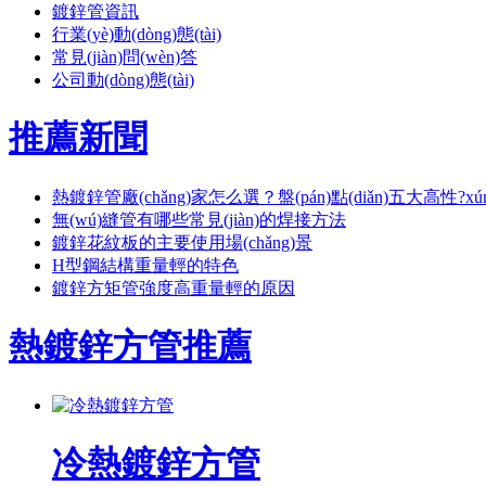
鍍鋅管資訊
行業(yè)動(dòng)態(tài)
常見(jiàn)問(wèn)答
公司動(dòng)態(tài)
推薦新聞
熱鍍鋅管廠(chǎng)家怎么選？盤(pán)點(diǎn)五大高性?xú
無(wú)縫管有哪些常見(jiàn)的焊接方法
鍍鋅花紋板的主要使用場(chǎng)景
H型鋼結構重量輕的特色
鍍鋅方矩管強度高重量輕的原因
熱鍍鋅方管推薦
冷熱鍍鋅方管