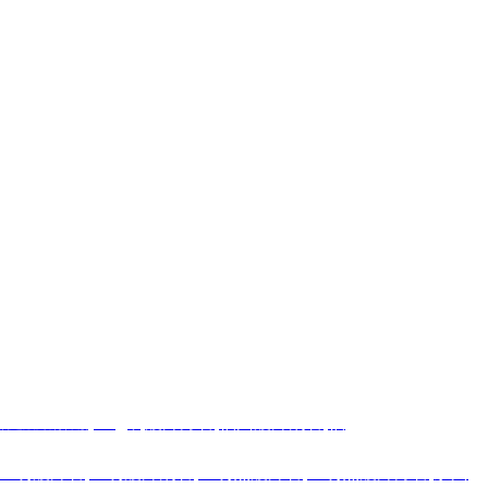
,
鍍鋅方管
,
福州鍍鋅鋼管
,
福
福建鍍鋅鋼管廠(chǎng)家
三明鍍鋅管
,
三明鍍鋅鋼管
,
三明熱鍍鋅管
,
三明熱鍍鋅方管
,
泉州