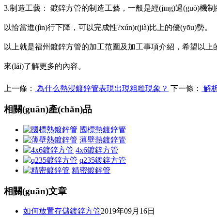
3.制造工藝： 鍍鋅方管的制造工藝，一般是經(jīng)過(guò)機制
以恰當進(jìn)行下降，可以完成性?xún)r(jià)比上的優(yōu)勢。
以上就是福州鍍鋅方管的加工范圍及加工事項介紹，希望以上的內容能
來(lái)了解更多的內容。
上一條：
為什么熱浸鍍鋅管表現出現粗糙現象？
下一條：
解析
相關(guān)產(chǎn)品
國標熱鍍鋅管
薄壁熱鍍鋅管
4x6鍍鋅方管
q235鍍鋅方管
精密鍍鋅管
相關(guān)文章
如何放置存儲鍍鋅方管
2019年09月16日