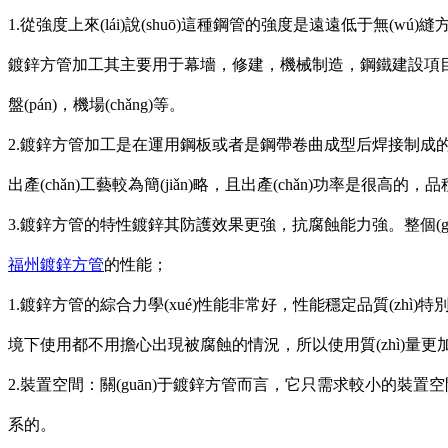
1.從強度上來(lái)說(shuō)這種鋼管的強度是遠遠低于無(w
鍍鋅方管加工其主要用于幕墻，修建，機械制造，鋼鐵建設項目，
盤(pán)，機場(chǎng)等。
2.鍍鋅方管加工是在運用鋼板或者是鋼帶卷曲成型后焊接制成的方管
出產(chǎn)工藝較為簡(jiǎn)略，且出產(chǎn)功率是很高的
3.鍍鋅方管的特性鍍鋅其防護效果更強，抗腐蝕能力強。整個(
福州鍍鋅方管
的性能；
1.鍍鋅方管的綜合力學(xué)性能非常好，性能穩定品質(zhì)
境下使用都不用擔心出現被腐蝕的情況，所以使用質(zhì)量更加好
2.裝置空間：關(guān)于鍍鋅方管而言，它只需求較小的裝置空
系的。